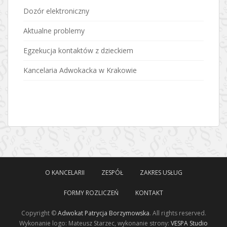
Dozór elektroniczny
Aktualne problemy
Egzekucja kontaktów z dzieckiem
Kancelaria Adwokacka w Krakowie
O KANCELARII
ZESPÓŁ
ZAKRES USŁUG
FORMY ROZLICZEŃ
KONTAKT
Copyright ©
Adwokat Patrycja Borzymowska
. All rights reserved.
Wykonanie logo: Mateusz Starzec, wykonanie strony:
VESPA Studio