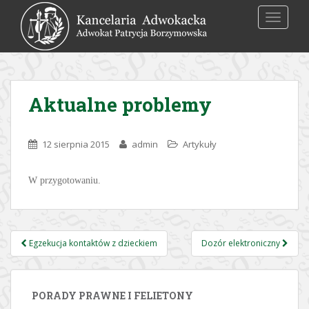
S
TOGGLE
k
i
p
t
o
Aktualne problemy
m
a
i
12 sierpnia 2015
admin
Artykuły
n
c
o
W przygotowaniu.
n
t
e
Egzekucja kontaktów z dzieckiem
Dozór elektroniczny
n
Nawigacja postu
t
PORADY PRAWNE I FELIETONY