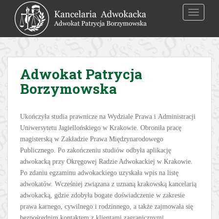
S
TOGGLE
k
i
p
t
o
Adwokat Patrycja
m
a
Borzymowska
i
n
c
Ukończyła studia prawnicze na Wydziale Prawa i Administracji
o
Uniwersytetu Jagiellońskiego w Krakowie. Obroniła pracę
n
magisterską w Zakładzie Prawa Międzynarodowego
t
Publicznego. Po zakończeniu studiów odbyła aplikację
e
adwokacką przy Okręgowej Radzie Adwokackiej w Krakowie.
n
Po zdaniu egzaminu adwokackiego uzyskała wpis na listę
t
adwokatów. Wcześniej związana z uznaną krakowską kancelarią
adwokacką, gdzie zdobyła bogate doświadczenie w zakresie
prawa karnego, cywilnego i rodzinnego, a także zajmowała się
bezpośrednim kontaktem z klientami zagranicznymi.